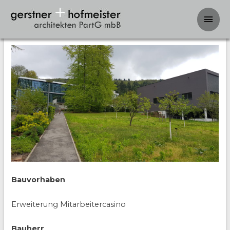
Hau
EMBL Erweiterung Casino
Bauvorhaben
Erweiterung Mitarbeitercasino
Bauherr