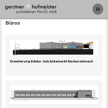
Hau
Öffentliche Bauten, Gewerbe und
Büros
Erweiterung Edeka- Getränkemarkt Neckarsteinach