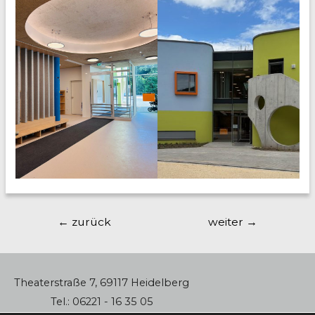
Beitragsnavigation
←
zurück
weiter
→
Theaterstraße 7, 69117 Heidelberg
Tel.: 06221 - 16 35 05