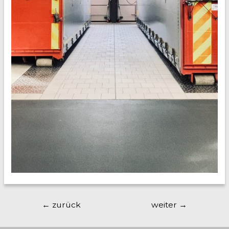
Beitragsnavigation
←
zurück
weiter
→