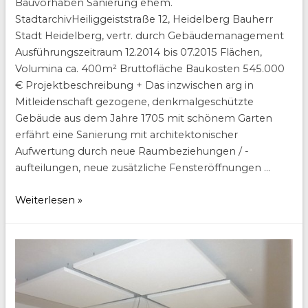
Bauvorhaben Sanierung ehem.
StadtarchivHeiliggeiststraße 12, Heidelberg Bauherr
Stadt Heidelberg, vertr. durch Gebäudemanagement
Ausführungszeitraum 12.2014 bis 07.2015 Flächen,
Volumina ca. 400m² Bruttofläche Baukosten 545.000
€ Projektbeschreibung + Das inzwischen arg in
Mitleidenschaft gezogene, denkmalgeschützte
Gebäude aus dem Jahre 1705 mit schönem Garten
erfährt eine Sanierung mit architektonischer
Aufwertung durch neue Raumbeziehungen / -
aufteilungen, neue zusätzliche Fensteröffnungen …
Haus
Weiterlesen »
der
Wirtschaftsförderung