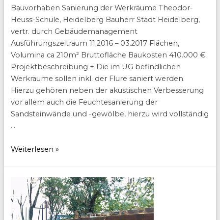
Bauvorhaben Sanierung der Werkräume Theodor-
Heuss-Schule, Heidelberg Bauherr Stadt Heidelberg,
vertr. durch Gebäudemanagement
Ausführungszeitraum 11.2016 – 03.2017 Flächen,
Volumina ca 210m² Bruttofläche Baukosten 410.000 €
Projektbeschreibung + Die im UG befindlichen
Werkräume sollen inkl. der Flure saniert werden.
Hierzu gehören neben der akustischen Verbesserung
vor allem auch die Feuchtesanierung der
Sandsteinwände und -gewölbe, hierzu wird vollständig
…
Sanierung
Weiterlesen »
Werkräume
Theodor-
Heuss-
Schule