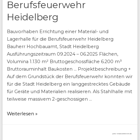
Berufsfeuerwehr
Heidelberg
Bauvorhaben Errichtung einer Material- und
Lagerhalle für die Berufsfeuerwehr Heidelberg
Bauherr Hochbauamt, Stadt Heidelberg
Ausführungszeitraum 09.2024 – 06.2025 Flächen,
Volumina 1.130 m² Bruttogeschossfläche 6.200 m³
Bruttorauminhalt Baukosten … Projektbeschreibung +
Auf dem Grundstück der Berufsfeuerwehr konnten wir
für die Stadt Heidelberg ein langgestrecktes Gebäude
für Geräte und Materialien realisieren. Als Stahlhalle mit
teilweise massivem 2-geschossigen …
Geräte-
Weiterlesen »
und
Materialhalle
Berufsfeuerwehr