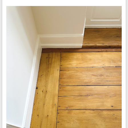
–
European
Molecular
Biology
Laboratory
–
Neubau
Imaging
Centre